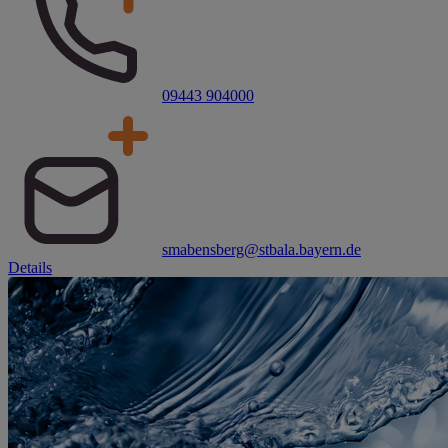
09443 904000
smabensberg@stbala.bayern.de
Details