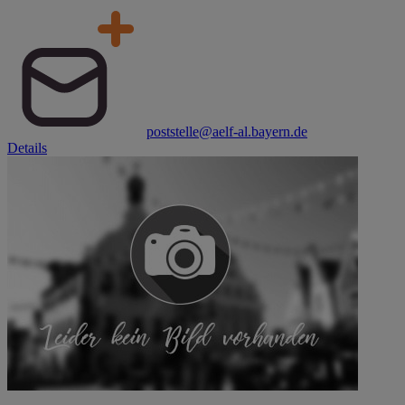
poststelle@aelf-al.bayern.de
Details