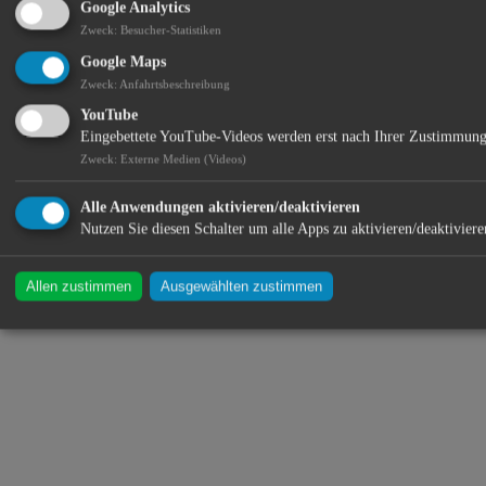
Google Analytics
Zweck
:
Besucher-Statistiken
Das Amt für Ernährung, Landwirtschaft und Forsten Abensberg -
Google Maps
kurz AELF - ist Ansprechpartner für Bürger, landwirtschaftliche und
forstwirtschaftliche Unternehmer. Wir beraten, qualifizieren und
Zweck
:
Anfahrtsbeschreibung
informieren im Landkreis Kelheim. Unser Amt ist überregionales
YouTube
Fachzentrum für Einzelbetriebliche Investitionsförderung.
Eingebettete YouTube-Videos werden erst nach Ihrer Zustimmung
Zweck
:
Externe Medien (Videos)
Standort:
Alle Anwendungen aktivieren/deaktivieren
Nutzen Sie diesen Schalter um alle Apps zu aktivieren/deaktiviere
Allen zustimmen
Ausgewählten zustimmen