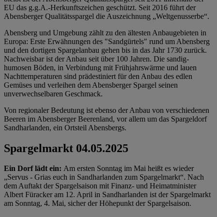
EU das g.g.A.-Herkunftszeichen geschützt. Seit 2016 führt der
Abensberger Qualitätsspargel die Auszeichnung „Weltgenusserbe“.
Abensberg und Umgebung zählt zu den ältesten Anbaugebieten in
Europa: Erste Erwähnungen des "Sandgürtels" rund um Abensberg
und den dortigen Spargelanbau gehen bis in das Jahr 1730 zurück.
Nachweisbar ist der Anbau seit über 100 Jahren. Die sandig-
humosen Böden, in Verbindung mit Frühjahrswärme und lauen
Nachttemperaturen sind prädestiniert für den Anbau des edlen
Gemüses und verleihen dem Abensberger Spargel seinen
unverwechselbaren Geschmack.
Von regionaler Bedeutung ist ebenso der Anbau von verschiedenen
Beeren im Abensberger Beerenland, vor allem um das Spargeldorf
Sandharlanden, ein Ortsteil Abensbergs.
Spargelmarkt 04.05.2025
Ein Dorf lädt ein:
Am ersten Sonntag im Mai heißt es wieder
„Servus - Grias euch in Sandharlanden zum Spargelmarkt“. Nach
dem Auftakt der Spargelsaison mit Finanz- und Heimatminister
Albert Füracker am 12. April in Sandharlanden ist der Spargelmarkt
am Sonntag, 4. Mai, sicher der Höhepunkt der Spargelsaison.