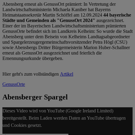
Abensberg erneut als GenussOrt prämiert: In Vertretung der
Landwirtschaftsministerin Michaela Kaniber hat Bayerns
Heimatstaatssekretär Martin Schöffel am 12.09.2024
44 bayerische
Städte und Gemeinden als "GenussOrt 2024"
ausgezeichnet.
Einer der im Bayerischen Landwirtschaftsministerium prämierten
GenussOrte befindet sich im Landkreis Kelheim: So wurde die Stadt
Abensberg unter dem Beisein von Kelheims Landtagsabgeordneter
und Spargelerzeugergemeinschaftsvorsitzender Petra Högl (CSU)
sowie Abensbergs Dritter Bürgermeisterin Marion Huber-Schallner
erneut als GenussOrt ausgezeichnet und feierlich die
Ernennungsurkunde übergeben.
Hier geht's zum vollständigen
Artikel
GenussOrte
Abensberger Spargel
Dieses Video wird von YouTube (Google Ireland Limited)
bereitgestellt. Beim Laden werden Daten an YouTube übertragen
und Cookies gesetzt.