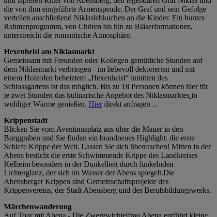
und tapferen Ritter von Abensberg, den legendären Graf Niklas und
die von ihm eingeführte Armenspende. Der Graf und sein Gefolge
verteilen anschließend Niklaslebkuchen an die Kinder. Ein buntes
Rahmenprogramm, von Chören bis hin zu Bläserformationen,
unterstreicht die romantische Atmosphäre.
Hexenheisl am Niklasmarkt
Gemeinsam mit Freunden oder Kollegen gemütliche Stunden auf
dem Niklasmarkt verbringen - im liebevoll dekorierten und mit
einem Holzofen beheiztem „Hexenheisl“ inmitten des
Schlossgartens ist das möglich. Bis zu 18 Personen können hier für
je zwei Stunden das kulinarische Angebot des Niklasmarktes
in
wohliger Wärme genießen.
Hier
direkt anfragen ...
Krippenstadt
Blicken Sie vom Aventinusplatz aus über die Mauer in den
Burggraben und Sie finden ein brandneues Highlight: die erste
Schiefe Krippe der Welt. Lassen Sie sich überraschen! Mitten in der
Abens besticht die erste Schwimmende Krippe des Landkreises
Kelheim besonders in der Dunkelheit durch funkelnden
Lichterglanz, der sich im Wasser der Abens spiegelt.Die
Abensberger Krippen sind Gemeinschaftsprojekte des
Krippenvereins, der Stadt Abensberg und des Berufsbildungswerks.
Märchenwanderung
Auf Tour mit Abena - Die Zwergwichtelfrau Abena entführt kleine