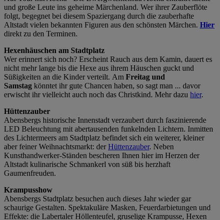
und große Leute ins geheime Märchenland. Wer ihrer Zauberflöte
folgt, begegnet bei diesem Spaziergang durch die zauberhafte
Altstadt vielen bekannten Figuren aus den schönsten Märchen.
Hier
direkt zu den Terminen.
Hexenhäuschen am Stadtplatz
Wer erinnert sich noch? Erscheint Rauch aus dem Kamin, dauert es
nicht mehr lange bis die Hexe aus ihrem Häuschen guckt und
Süßigkeiten an die Kinder verteilt. Am
Freitag und
Samstag
könntet ihr gute Chancen haben, so sagt man ... davor
erwischt ihr vielleicht auch noch das Christkind. Mehr dazu
hier
.
Hüttenzauber
Abensbergs historische Innenstadt verzaubert durch faszinierende
LED Beleuchtung mit abertausenden funkelnden Lichtern. Inmitten
des Lichtermeers am Stadtplatz befindet sich ein weiterer, kleiner
aber feiner Weihnachtsmarkt: der
Hüttenzauber
. Neben
Kunsthandwerker-Ständen bescheren Ihnen hier im Herzen der
Altstadt kulinarische Schmankerl von süß bis herzhaft
Gaumenfreuden.
Krampusshow
Abensbergs Stadtplatz besuchen auch dieses Jahr wieder gar
schaurige Gestalten. Spektakuläre Masken, Feuerdarbietungen und
Effekte: die Labertaler Höllenteufel, gruselige Krampusse, Hexen