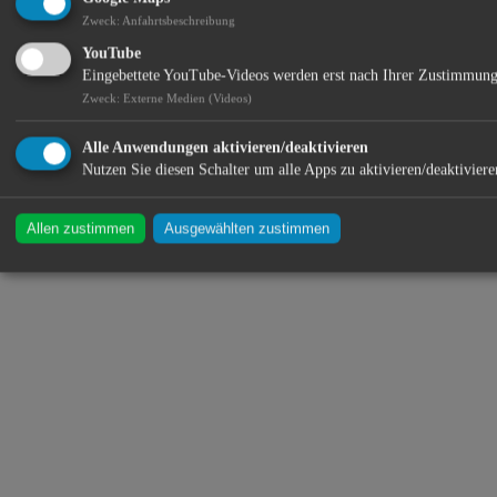
zuständig: Bauhof Kläranlage und Kanal Wasserwerk
Zweck
:
Anfahrtsbeschreibung
Nahwärmeversorgung Freibad Tiefgarage Gillamoos
YouTube
Eingebettete YouTube-Videos werden erst nach Ihrer Zustimmung
Standort:
Zweck
:
Externe Medien (Videos)
Alle Anwendungen aktivieren/deaktivieren
Nutzen Sie diesen Schalter um alle Apps zu aktivieren/deaktiviere
Allen zustimmen
Ausgewählten zustimmen