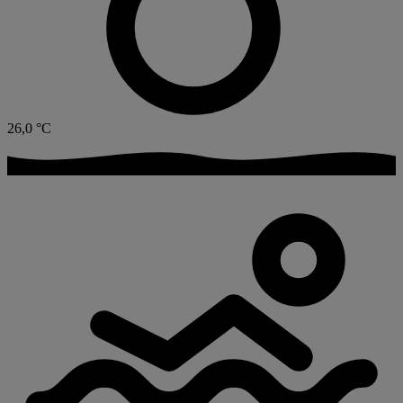
26,0
°C