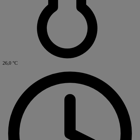
26,0
°C