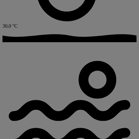
30,0
°C