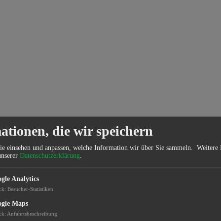
ationen, die wir speichern
ie einsehen und anpassen, welche Information wir über Sie sammeln.
Weitere 
unserer
Datenschutzerklärung
.
gle Analytics
ck
:
Besucher-Statistiken
gle Maps
ck
:
Anfahrtsbeschreibung