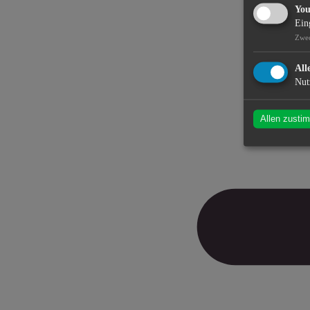
Yo
Ein
Zwe
All
Nut
Allen zusti