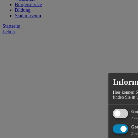
Bürgerservice
Bildung
Stadtmuseum
Startseite
Leben
Inform
Hier können S
finden Sie in 
Goo
Zwe
Goo
Zwe