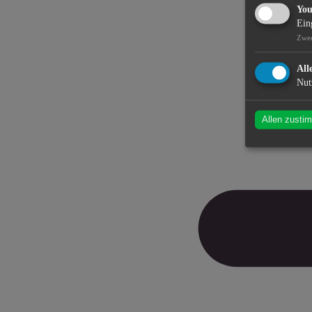
Yo
Ein
Zwe
All
Nut
Allen zusti