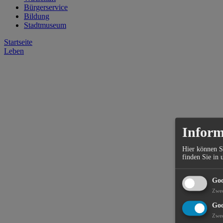
Bürgerservice
Bildung
Stadtmuseum
Startseite
Leben
Inform
Hier können S
finden Sie in 
Goo
Zwe
Goo
Zwe