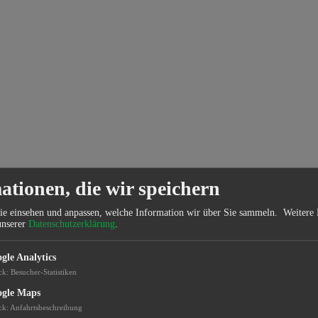
ationen, die wir speichern
ie einsehen und anpassen, welche Information wir über Sie sammeln.
Weitere 
unserer
Datenschutzerklärung
.
gle Analytics
ck
:
Besucher-Statistiken
gle Maps
ck
:
Anfahrtsbeschreibung