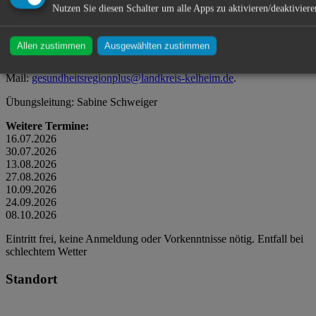
Outdoor-Training bietet bei (fast) jedem Wetter eine ideale
Nutzen Sie diesen Schalter um alle Apps zu aktivieren/deaktiviere
Möglichkeit, dem Alltag aktiv zu begegnen, neue Energie zu tanken
und gemeinsam Spaß an Bewegung zu erleben.
Allen zustimmen
Ausgewählten zustimmen
Bei Fragen steht die Geschäftsstelle der Gesundheitsregionplus
Landkreis Kelheim zur Verfügung: Tel. 09441 207-1043,
Mail:
gesundheitsregionplus@landkreis-kelheim.de
.
Übungsleitung: Sabine Schweiger
Weitere Termine:
16.07.2026
30.07.2026
13.08.2026
27.08.2026
10.09.2026
24.09.2026
08.10.2026
Eintritt frei, keine Anmeldung oder Vorkenntnisse nötig. Entfall bei
schlechtem Wetter
Standort