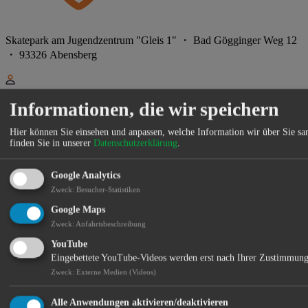
Skatepark am Jugendzentrum "Gleis 1" ・ Bad Gögginger Weg 12
・ 93326 Abensberg
Informationen, die wir speichern
Gesundheitsregionplus Landkreis Kelheim | vhs Abensberg &
Neustadt an der Donau
Hier können Sie einsehen und anpassen, welche Information wir über Sie s
Offenes Bewegungsangebot
finden Sie in unserer
Datenschutzerklärung
.
Im Rahmen des Landesprogramms „Sport vor Ort – draußen, offen,
Google Analytics
für alle“ des Bayerischen Staatsministeriums für Gesundheit, Pflege
und Prävention sollen Menschen unkompliziert und wohnortnah zu
Zweck
:
Besucher-Statistiken
mehr Bewegung motiviert werden – unabhängig von Alter,
Google Maps
Fitnesslevel oder sportlicher Vorerfahrung. Das Angebot findet unter
Zweck
:
Anfahrtsbeschreibung
dem Dach der Gesundheitsregionplus Landkreis Kelheim statt und
wird in Kooperation mit den Städtischen Volkshochschulen
YouTube
Abensberg und Neustadt a. d. Donau umgesetzt.
Eingebettete YouTube-Videos werden erst nach Ihrer Zustimmung
Zweck
:
Externe Medien (Videos)
Ab dem 18. Juni findet jeden zweiten Donnerstag von 16:30 bis
17:30 Uhr ein offenes Bewegungsangebot am Skatepark beim
Jugend- und Kulturzentrum „Gleis 1“ in Abensberg statt. Das
Alle Anwendungen aktivieren/deaktivieren