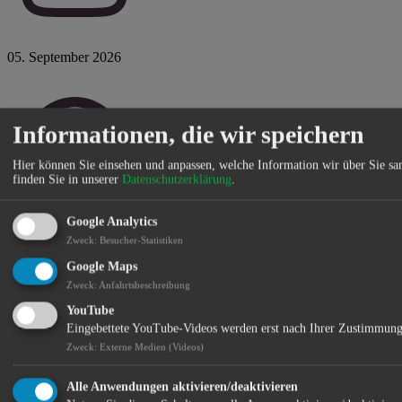
05. September 2026
Informationen, die wir speichern
Hier können Sie einsehen und anpassen, welche Information wir über Sie s
finden Sie in unserer
Datenschutzerklärung
.
Google Analytics
Sa 19:30 Uhr
Zweck
:
Besucher-Statistiken
Google Maps
Zweck
:
Anfahrtsbeschreibung
YouTube
Eingebettete YouTube-Videos werden erst nach Ihrer Zustimmung
Zweck
:
Externe Medien (Videos)
Alle Anwendungen aktivieren/deaktivieren