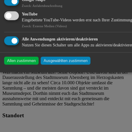
Zweck
:
Anfahrtsbeschreibung
YouTube
Eingebettete YouTube-Videos werden erst nach Ihrer Zustimmung
Aventinum ・ Osterriedergasse 6 ・ 93326 Abensberg
Zweck
:
Externe Medien (Videos)
Alle Anwendungen aktivieren/deaktivieren
Stadtmuseum Abensberg
Nutzen Sie diesen Schalter um alle Apps zu aktivieren/deaktiviere
Allen zustimmen
Ausgewählten zustimmen
Der Eintritt ist frei
Was macht ein Museum aus? Seine Objekte! Und davon sind in der
Dauerausstellung des Stadtmuseum Abensberg im Herzogskasten
lange nicht alle zu sehen! Circa 10.000 Objekte umfasst die
Sammlung – und die meisten davon sind gut versteckt im
Museumsdepot. Dorthin nimmt euch das Stadtmuseum
ausnahmsweise mit und entdeckt mit euch gemeinsam die
Sammlung und Geheimnisse der Stadtgeschichte!
Standort