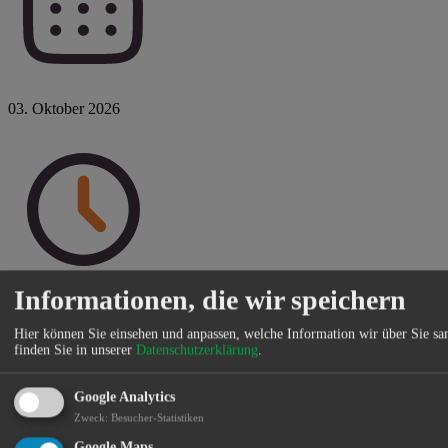
03. Oktober 2026
Informationen, die wir speichern
Sa 10:00 - 11:30 Uhr
Hier können Sie einsehen und anpassen, welche Information wir über Sie s
finden Sie in unserer
Datenschutzerklärung
.
Google Analytics
Zweck
:
Besucher-Statistiken
Google Maps