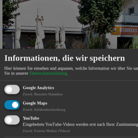
Informationen, die wir speichern
Hier können Sie einsehen und anpassen, welche Information wir über Sie s
Sie in unserer
Datenschutzerklärung
.
Google Analytics
Das Restaurant ist Teil des Freizeitzentrums der Josef Stanglmeier
Zweck
:
Besucher-Statistiken
Stiftung in Abensberg. Das Restaurant umfasst ca. 70 Plätze.
Verschiedene Räume, Sommerbiergarten, Kegelbahnen.
Google Maps
Zweck
:
Anfahrtsbeschreibung
Standort:
YouTube
Eingebettete YouTube-Videos werden erst nach Ihrer Zustimmung
Zweck
:
Externe Medien (Videos)