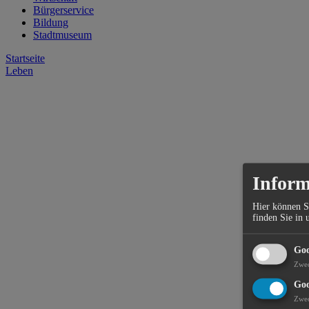
Bürgerservice
Bildung
Stadtmuseum
Startseite
Leben
Inform
Hier können S
finden Sie in 
Goo
Zwe
Goo
Zwe