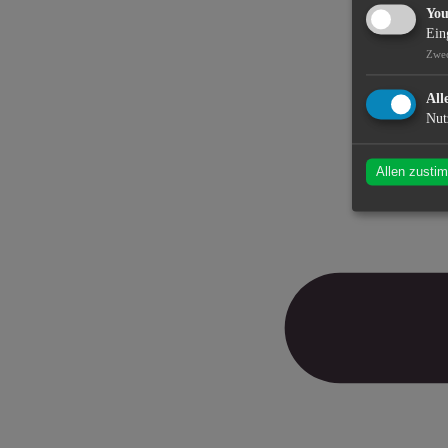
Yo
Ein
Zwe
All
Nut
Allen zusti