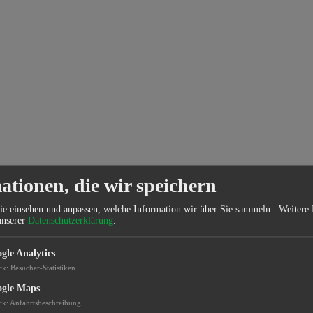
ationen, die wir speichern
ie einsehen und anpassen, welche Information wir über Sie sammeln.
Weitere 
unserer
Datenschutzerklärung
.
gle Analytics
ck
:
Besucher-Statistiken
gle Maps
ck
:
Anfahrtsbeschreibung