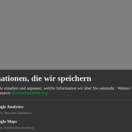
ationen, die wir speichern
ie einsehen und anpassen, welche Information wir über Sie sammeln.
Weitere 
unserer
Datenschutzerklärung
.
gle Analytics
ck
:
Besucher-Statistiken
gle Maps
ck
:
Anfahrtsbeschreibung