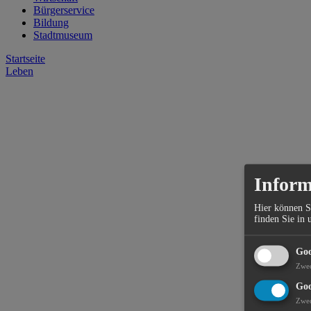
Bürgerservice
Bildung
Stadtmuseum
Startseite
Leben
Inform
Hier können S
finden Sie in 
Goo
Zwe
Goo
Zwe