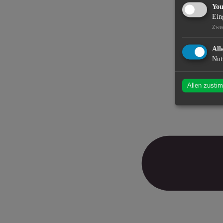
Yo
Ein
Zwe
All
Nut
Allen zusti