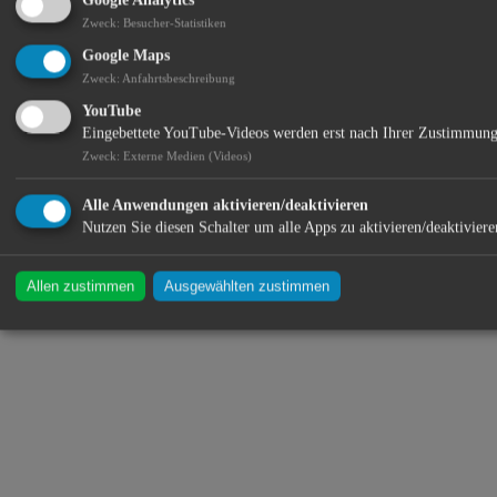
Google Analytics
genießen und Euch mit frisch zubereiteten Gaumenfreuden aus
Zweck
:
Besucher-Statistiken
unserer Küche verwöhnen lassen. Kommt vorbei, bringt Freunde
mit und trinkt ein Glas mit uns! Denn unser wichtigstes Ziel im
Google Maps
"BARREL" ist, dass sich unsere Gäste wohlfühlen und Spaß bei
Zweck
:
Anfahrtsbeschreibung
gutem Wein haben. Cheers und hoffentlich bis bald im "BARREL"
YouTube
...
Eingebettete YouTube-Videos werden erst nach Ihrer Zustimmung
Standort:
Zweck
:
Externe Medien (Videos)
Alle Anwendungen aktivieren/deaktivieren
Nutzen Sie diesen Schalter um alle Apps zu aktivieren/deaktiviere
Allen zustimmen
Ausgewählten zustimmen