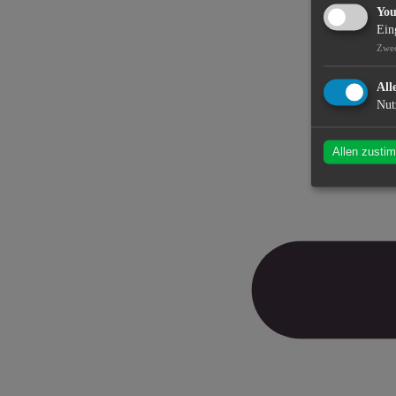
Yo
Ein
Zwe
All
Nut
Allen zusti