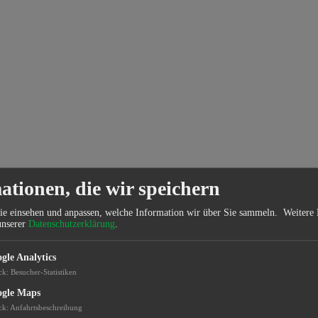
ationen, die wir speichern
ie einsehen und anpassen, welche Information wir über Sie sammeln.
Weitere 
unserer
Datenschutzerklärung
.
gle Analytics
ck
:
Besucher-Statistiken
gle Maps
ck
:
Anfahrtsbeschreibung