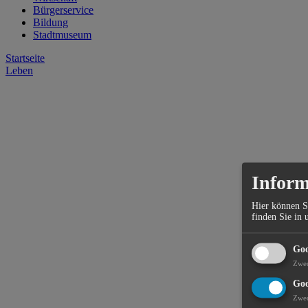
Bürgerservice
Bildung
Stadtmuseum
Startseite
Leben
Inform
Hier können S
finden Sie in 
Goo
Zwe
Goo
Zwe