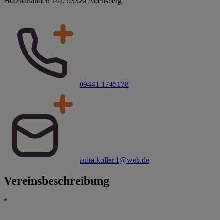
Holzharlanden 14a, 93326 Abensberg
09441 1745138
anita.koller.1@web.de
Vereinsbeschreibung
*