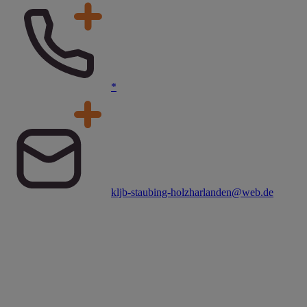
*
kljb-staubing-holzharlanden@web.de