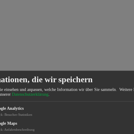
ationen, die wir speichern
ie einsehen und anpassen, welche Information wir über Sie sammeln.
Weitere 
unserer
Datenschutzerklärung
.
gle Analytics
ck
:
Besucher-Statistiken
gle Maps
ck
:
Anfahrtsbeschreibung