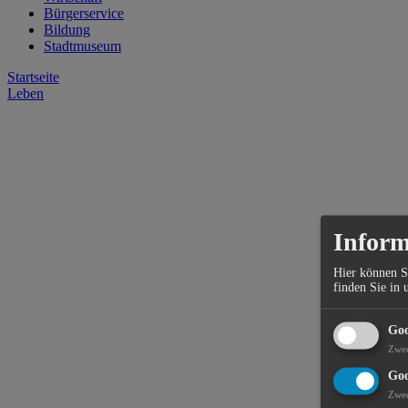
Bürgerservice
Bildung
Stadtmuseum
Startseite
Leben
Inform
Hier können S
finden Sie in 
Goo
Zwe
Goo
Zwe