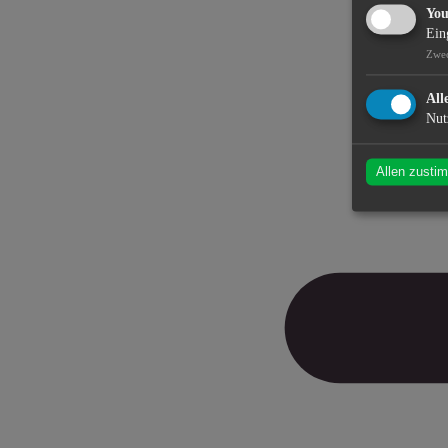
Yo
Ein
Zwe
All
Nut
Allen zusti