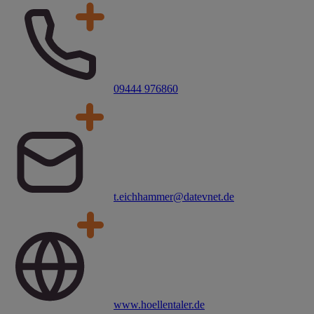
09444 976860
t.eichhammer@datevnet.de
www.hoellentaler.de