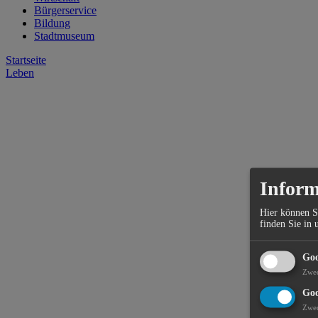
Bürgerservice
Bildung
Stadtmuseum
Startseite
Leben
Inform
Hier können S
finden Sie in 
Goo
Zwe
Goo
Zwe