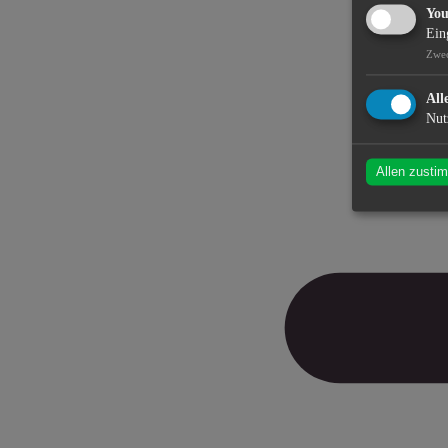
Yo
Ein
Zwe
All
Nut
Allen zusti