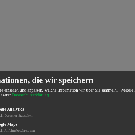
ationen, die wir speichern
ie einsehen und anpassen, welche Information wir über Sie sammeln.
Weitere 
unserer
Datenschutzerklärung
.
gle Analytics
ck
:
Besucher-Statistiken
gle Maps
ck
:
Anfahrtsbeschreibung