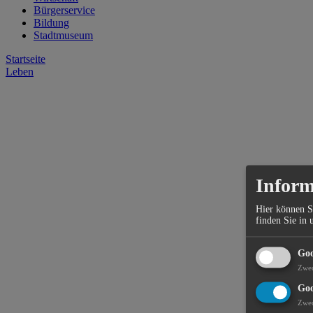
Bürgerservice
Bildung
Stadtmuseum
Startseite
Leben
Inform
Hier können S
finden Sie in 
Goo
Zwe
Goo
Zwe