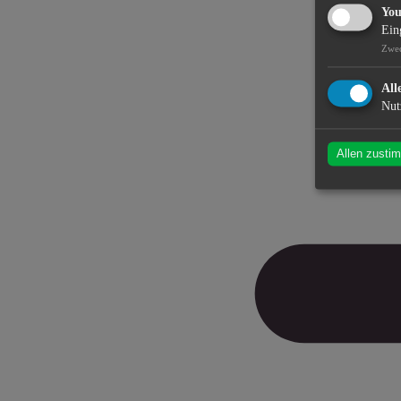
Yo
Ein
Zwe
All
Nut
Allen zusti