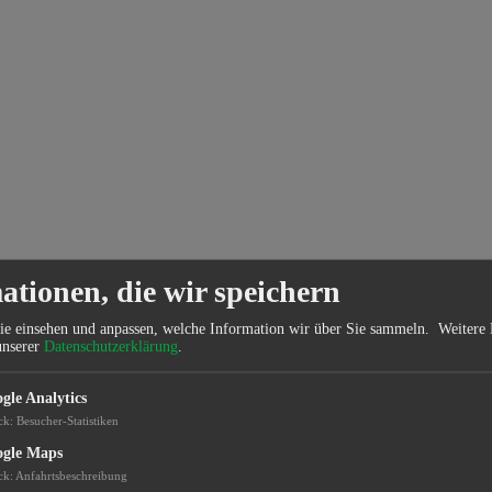
ationen, die wir speichern
ie einsehen und anpassen, welche Information wir über Sie sammeln.
Weitere 
unserer
Datenschutzerklärung
.
gle Analytics
ck
:
Besucher-Statistiken
gle Maps
ck
:
Anfahrtsbeschreibung