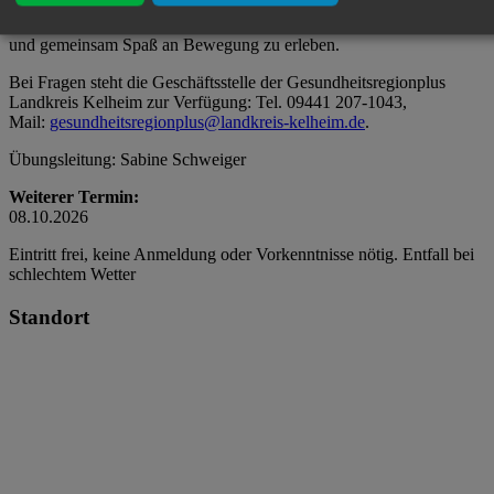
Outdoor-Training bietet bei (fast) jedem Wetter eine ideale
Möglichkeit, dem Alltag aktiv zu begegnen, neue Energie zu tanken
und gemeinsam Spaß an Bewegung zu erleben.
Bei Fragen steht die Geschäftsstelle der Gesundheitsregionplus
Landkreis Kelheim zur Verfügung: Tel. 09441 207-1043,
Mail:
gesundheitsregionplus@landkreis-kelheim.de
.
Übungsleitung: Sabine Schweiger
Weiterer Termin:
08.10.2026
Eintritt frei, keine Anmeldung oder Vorkenntnisse nötig. Entfall bei
schlechtem Wetter
Standort