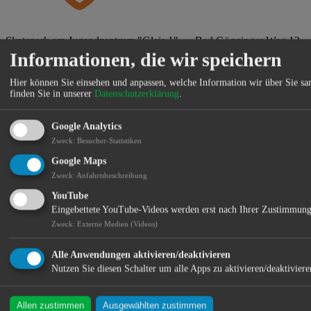
Skatepark am Jugendzentrum "Gleis 1" ・ Bad Gögginger Weg 12
Informationen, die wir speichern
・ 93326 Abensberg
Hier können Sie einsehen und anpassen, welche Information wir über Sie s
finden Sie in unserer
Datenschutzerklärung
.
Gesundheitsregionplus Landkreis Kelheim | vhs Abensberg &
Neustadt an der Donau
Google Analytics
Offenes Bewegungsangebot
Zweck
:
Besucher-Statistiken
Google Maps
Im Rahmen des Landesprogramms „Sport vor Ort – draußen, offen,
Zweck
:
Anfahrtsbeschreibung
für alle“ des Bayerischen Staatsministeriums für Gesundheit, Pflege
und Prävention sollen Menschen unkompliziert und wohnortnah zu
YouTube
mehr Bewegung motiviert werden – unabhängig von Alter,
Eingebettete YouTube-Videos werden erst nach Ihrer Zustimmung
Fitnesslevel oder sportlicher Vorerfahrung. Das Angebot findet unter
Zweck
:
Externe Medien (Videos)
dem Dach der Gesundheitsregionplus Landkreis Kelheim statt und
wird in Kooperation mit den Städtischen Volkshochschulen
Abensberg und Neustadt a. d. Donau umgesetzt.
Alle Anwendungen aktivieren/deaktivieren
Nutzen Sie diesen Schalter um alle Apps zu aktivieren/deaktiviere
Ab dem 18. Juni findet jeden zweiten Donnerstag von 16:30 bis
17:30 Uhr ein offenes Bewegungsangebot am Skatepark beim
Jugend- und Kulturzentrum „Gleis 1“ in Abensberg statt. Das
Allen zustimmen
Ausgewählten zustimmen