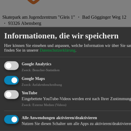
Skatepark am Jugendzentrum "Gleis 1" ・ Bad Gögginger Weg 12
・ 93326 Abensberg
Informationen, die wir speichern
Gesundheitsregionplus Landkreis Kelheim | vhs Abensberg &
Hier können Sie einsehen und anpassen, welche Information wir über Sie s
Neustadt an der Donau
finden Sie in unserer
Datenschutzerklärung
.
Offenes Bewegungsangebot
Google Analytics
Im Rahmen des Landesprogramms „Sport vor Ort – draußen, offen,
Zweck
:
Besucher-Statistiken
für alle“ des Bayerischen Staatsministeriums für Gesundheit, Pflege
Google Maps
und Prävention sollen Menschen unkompliziert und wohnortnah zu
Zweck
:
Anfahrtsbeschreibung
mehr Bewegung motiviert werden – unabhängig von Alter,
Fitnesslevel oder sportlicher Vorerfahrung. Das Angebot findet unter
YouTube
dem Dach der Gesundheitsregionplus Landkreis Kelheim statt und
Eingebettete YouTube-Videos werden erst nach Ihrer Zustimmung
wird in Kooperation mit den Städtischen Volkshochschulen
Zweck
:
Externe Medien (Videos)
Abensberg und Neustadt a. d. Donau umgesetzt.
Ab dem 18. Juni findet jeden zweiten Donnerstag von 16:30 bis
Alle Anwendungen aktivieren/deaktivieren
17:30 Uhr ein offenes Bewegungsangebot am Skatepark beim
Nutzen Sie diesen Schalter um alle Apps zu aktivieren/deaktiviere
Jugend- und Kulturzentrum „Gleis 1“ in Abensberg statt. Das