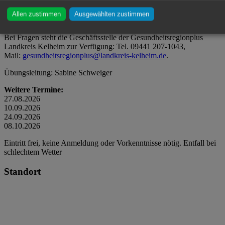
Outdoor-Training bietet bei (fast) jedem Wetter eine ideale
Möglichkeit, dem Alltag aktiv zu begegnen, neue Energie zu tanken
Allen zustimmen
Ausgewählten zustimmen
und gemeinsam Spaß an Bewegung zu erleben.
Bei Fragen steht die Geschäftsstelle der Gesundheitsregionplus
Landkreis Kelheim zur Verfügung: Tel. 09441 207-1043,
Mail:
gesundheitsregionplus@landkreis-kelheim.de
.
Übungsleitung: Sabine Schweiger
Weitere Termine:
27.08.2026
10.09.2026
24.09.2026
08.10.2026
Eintritt frei, keine Anmeldung oder Vorkenntnisse nötig. Entfall bei
schlechtem Wetter
Standort