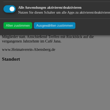
Café Jana ・ Max-Bronold-Straße 8 ・ 93326 Abensberg
Alle Anwendungen aktivieren/deaktivieren
Nutzen Sie diesen Schalter um alle Apps zu aktivieren/deaktiviere
Heimatverein Abensberg e. V.
Allen zustimmen
Ausgewählten zustimmen
Um 18:00 Uhr findet der Gottesdienst für die verstorbenen
Mitglieder statt. Anschießend Treffen mit Rückblick auf die
vergangenen Jahrzehnte im Café Jana.
www.Heimatverein-Abensberg.de
Standort