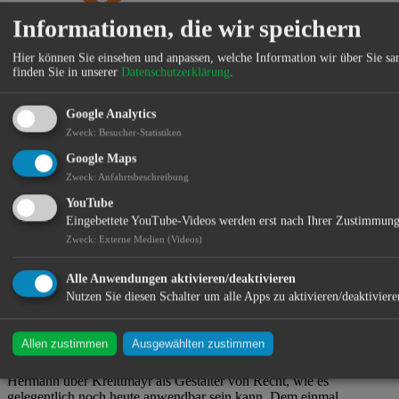
Informationen, die wir speichern
Aventinum ・ Osterriedergasse 6 ・ 93326 Abensberg
Hier können Sie einsehen und anpassen, welche Information wir über Sie s
finden Sie in unserer
Datenschutzerklärung
.
Google Analytics
Stadtmuseum Abensberg
Zweck
:
Besucher-Statistiken
Kreittmayr quicklebendig
Google Maps
Zweck
:
Anfahrtsbeschreibung
YouTube
Kreittmayr quicklebendig, oder: Wie man mit dem hochberühmten
Eingebettete YouTube-Videos werden erst nach Ihrer Zustimmung
Freiherrn, Staatskanzler, und Juristen Wiguläus Aloysius Xaverius
von Kreittmayr (1705-1790) im Jahr 2025 manchmal noch immer
Zweck
:
Externe Medien (Videos)
einen Fall lösen kann.
Alle Anwendungen aktivieren/deaktivieren
Nutzen Sie diesen Schalter um alle Apps zu aktivieren/deaktiviere
Nein, in diesem Vortrag geht es einmal nicht um Kreittmayr, den
gern als ewig gestrigen verschrieenen „Folterkanzler“ und auch
Allen zustimmen
Ausgewählten zustimmen
nicht um ihn als den großen Gesetzgeber Bayerns im 18.
Jahrhundert. In seinem Vortrag erzählt Prof. Dr. jur. Hans-Georg
Hermann über Kreittmayr als Gestalter von Recht, wie es
gelegentlich noch heute anwendbar sein kann. Dem einmal