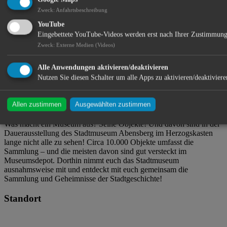
Zweck
:
Anfahrtsbeschreibung
YouTube
Eingebettete YouTube-Videos werden erst nach Ihrer Zustimmung
Aventinum ・ Osterriedergasse 6 ・ 93326 Abensberg
Zweck
:
Externe Medien (Videos)
Alle Anwendungen aktivieren/deaktivieren
Stadtmuseum Abensberg
Nutzen Sie diesen Schalter um alle Apps zu aktivieren/deaktiviere
Allen zustimmen
Ausgewählten zustimmen
Der Eintritt ist frei
Was macht ein Museum aus? Seine Objekte! Und davon sind in der
Dauerausstellung des Stadtmuseum Abensberg im Herzogskasten
lange nicht alle zu sehen! Circa 10.000 Objekte umfasst die
Sammlung – und die meisten davon sind gut versteckt im
Museumsdepot. Dorthin nimmt euch das Stadtmuseum
ausnahmsweise mit und entdeckt mit euch gemeinsam die
Sammlung und Geheimnisse der Stadtgeschichte!
Standort