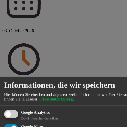
03. Oktober 2026
Informationen, die wir speichern
Sa 10:00 - 11:30 Uhr
Hier können Sie einsehen und anpassen, welche Information wir über Sie s
finden Sie in unserer
Datenschutzerklärung
.
Google Analytics
Zweck
:
Besucher-Statistiken
Google Maps