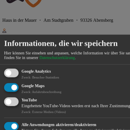
Haus in der Mauer ・ Am Stadtgraben ・ 93326 Abensberg
Informationen, die wir speichern
Stadtmuseum Abensberg
In der kommenden Ausgabe der kunstMomente laden wir
Hier können Sie einsehen und anpassen, welche Information wir über Sie s
finden Sie in unserer
Datenschutzerklärung
.
Künstlerinnen und Künstler auf eine Zeitreise durch die Stadt
Abensberg ein: Wie sah die Stadt in Ihrer Vor- und Darstellung in
Google Analytics
der Vergangenheit aus? Wie wird sie sich in der Zukunft
Zweck
:
Besucher-Statistiken
entwickeln? Lassen Sie uns teilhaben an Ihren Vorstellungen und
Google Maps
Ideen, wie sich unsere Stadt im Lauf der Zeit verändert hat und
Zweck
:
Anfahrtsbeschreibung
weiterhin verändern wird. Egal, ob ein belebter Platz oder ein
YouTube
unbekanntes Fleckchen im Fokus stehen – das Stadtmuseum
Eingebettete YouTube-Videos werden erst nach Ihrer Zustimmung
Abensberg freut sich auf Ihre Darstellung von Abensberg!
Zweck
:
Externe Medien (Videos)
Foto oder Bild, Skulptur oder Installation, das Stadtmuseum
Alle Anwendungen aktivieren/deaktivieren
Abensberg freut sich über Ihre Einsendungen!