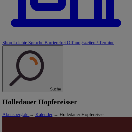
Shop
Leichte Sprache
Barrierefrei
Öffnungszeiten / Termine
Suche
Holledauer Hopfereisser
Abensberg.de
→
Kalender
→
Holledauer Hopfereisser