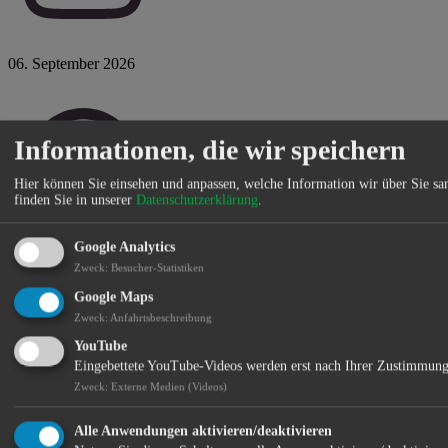
06. September 2026
Informationen, die wir speichern
Hier können Sie einsehen und anpassen, welche Information wir über Sie s
finden Sie in unserer
Datenschutzerklärung
.
Google Analytics
So 11:00 Uhr
Zweck
:
Besucher-Statistiken
Google Maps
Zweck
:
Anfahrtsbeschreibung
YouTube
Eingebettete YouTube-Videos werden erst nach Ihrer Zustimmung
Zweck
:
Externe Medien (Videos)
Alle Anwendungen aktivieren/deaktivieren