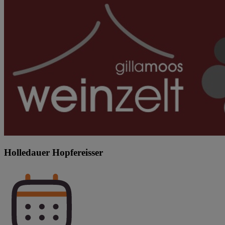
Holledauer Hopfereisser