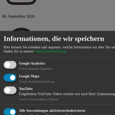
06. September 2026
Informationen, die wir speichern
Hier können Sie einsehen und anpassen, welche Information wir über Sie s
finden Sie in unserer
Datenschutzerklärung
.
Google Analytics
So 17:30 Uhr
Zweck
:
Besucher-Statistiken
Google Maps
Zweck
:
Anfahrtsbeschreibung
YouTube
Eingebettete YouTube-Videos werden erst nach Ihrer Zustimmung
Zweck
:
Externe Medien (Videos)
Alle Anwendungen aktivieren/deaktivieren