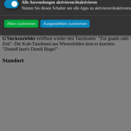
Alle Anwendungen aktivieren/deaktivieren
Oida Gillamoos ・ Liebesinsel ・ 93326 Abensberg
Nutzen Sie diesen Schalter um alle Apps zu aktivieren/deaktiviere
Allen zustimmen
Ausgewählten zustimmen
Festwirte Peter Wankerl & Robert Jahny
G'Steckenriebler
eröffnen wieder den Tanzboden "Zur guadn oidn
Zeit"- Die Kult-Tanzlmusi aus Wiesenfelden lasst es krachen:
"Deandl lasst's Dirndl fliagn!"
Standort