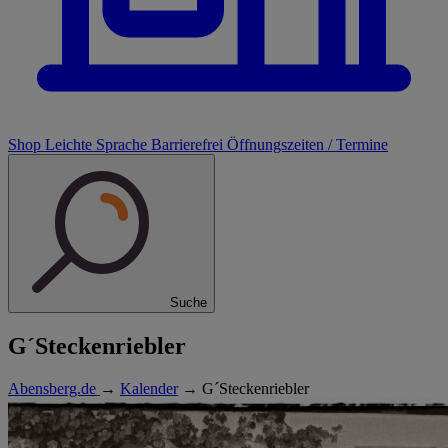
Shop
Leichte Sprache
Barrierefrei
Öffnungszeiten / Termine
Suche
G´Steckenriebler
Abensberg.de
→
Kalender
→
G´Steckenriebler