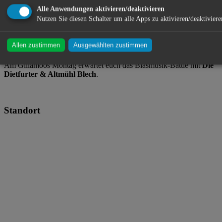
Alle Anwendungen aktivieren/deaktivieren
Hofbräu Festzelt ・ Gillamooswiese ・ 93326 Abensberg
Nutzen Sie diesen Schalter um alle Apps zu aktivieren/deaktiviere
Allen zustimmen
Ausgewählten zustimmen
Festwirtsfamilie Gschrey
Am Gillamoos Montag erwartet euch das Blasmusik-Battle mit
Die
Dietfurter & Altmühl Blech
.
Standort