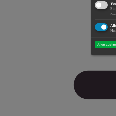
Yo
Ein
Zwe
All
Nut
Allen zusti