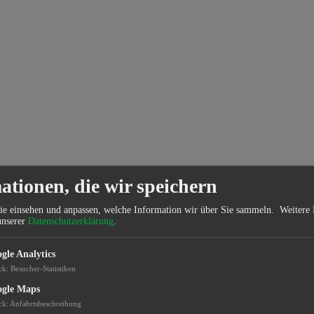
ationen, die wir speichern
ie einsehen und anpassen, welche Information wir über Sie sammeln.
Weitere 
unserer
Datenschutzerklärung
.
gle Analytics
ck
:
Besucher-Statistiken
gle Maps
ck
:
Anfahrtsbeschreibung