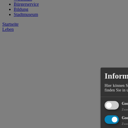
Bürgerservice
Bildung
Stadtmuseum
Startseite
Leben
Inform
Hier können S
finden Sie in 
Goo
Zwe
Goo
Zwe