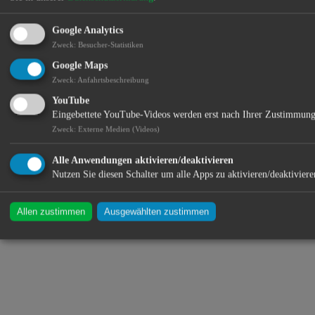
360°-Versorger in Sachen Gesundheit
Google Analytics
Zweck
:
Besucher-Statistiken
Orthopädietechnik
Homecare
Google Maps
Rehatechnik
Zweck
:
Anfahrtsbeschreibung
Sanitätshaus
YouTube
Brustprothetik
uvm.
Eingebettete YouTube-Videos werden erst nach Ihrer Zustimmung
Zweck
:
Externe Medien (Videos)
Standort:
Alle Anwendungen aktivieren/deaktivieren
Nutzen Sie diesen Schalter um alle Apps zu aktivieren/deaktiviere
Allen zustimmen
Ausgewählten zustimmen