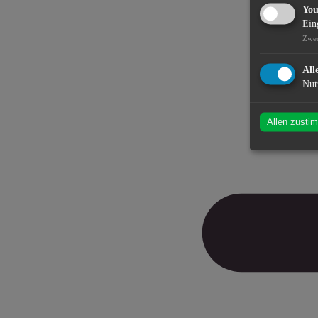
Yo
Ein
Zwe
All
Nut
Allen zusti