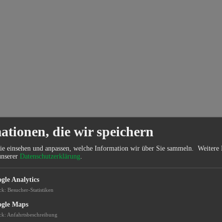
ationen, die wir speichern
ie einsehen und anpassen, welche Information wir über Sie sammeln.
Weitere 
unserer
Datenschutzerklärung
.
gle Analytics
ck
:
Besucher-Statistiken
gle Maps
ck
:
Anfahrtsbeschreibung