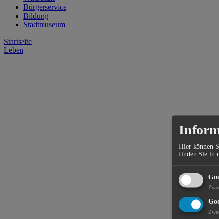
Bürgerservice
Bildung
Stadtmuseum
Startseite
Leben
Inform
Hier können S
finden Sie in 
Goo
Zwe
Goo
Zwe