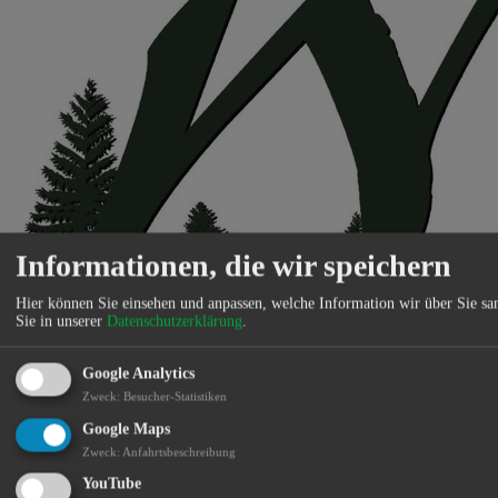
Informationen, die wir speichern
Hier können Sie einsehen und anpassen, welche Information wir über Sie s
Sie in unserer
Datenschutzerklärung
.
Die Woidwirtschaft verwöhnt euch mit leckerem Frühstück und
Google Analytics
vielen anderen schmackhaften Gerichten. Bei schönem Wetter kann
Zweck
:
Besucher-Statistiken
man auf der Terrasse mit herrlichem Blick ins Grüne entspannen.
Der Besuch der Woidwirtschaft ist ohne Eintritt in den Park
Google Maps
möglich.
Zweck
:
Anfahrtsbeschreibung
Standort:
YouTube