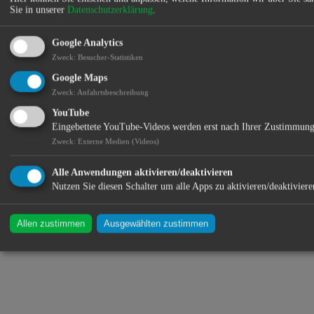
Sie in unserer
Datenschutzerklärung
.
Tanken, Zeitungen, Zeitschriften, Getränke, Zigaretten
Standort:
Google Analytics
Zweck
:
Besucher-Statistiken
Google Maps
Zweck
:
Anfahrtsbeschreibung
YouTube
Eingebettete YouTube-Videos werden erst nach Ihrer Zustimmung
Zweck
:
Externe Medien (Videos)
Alle Anwendungen aktivieren/deaktivieren
Nutzen Sie diesen Schalter um alle Apps zu aktivieren/deaktiviere
Allen zustimmen
Ausgewählten zustimmen