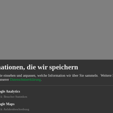
ationen, die wir speichern
ie einsehen und anpassen, welche Information wir über Sie sammeln.
Weitere 
unserer
Datenschutzerklärung
.
gle Analytics
ck
:
Besucher-Statistiken
gle Maps
ck
:
Anfahrtsbeschreibung