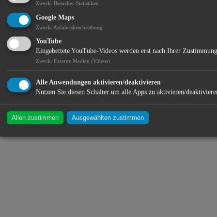
Zweck
:
Besucher-Statistiken
Google Maps
Pöllinger Leder & Tracht ist Ihr Spezialist rund um das Thema
Zweck
:
Anfahrtsbeschreibung
Dirndl und Lederhosen. Und das bereits seit 1860!
Es erwartet Sie eine breite Auswahl an Modellen führender Marken.
YouTube
Eingebettete YouTube-Videos werden erst nach Ihrer Zustimmung
Standort:
Zweck
:
Externe Medien (Videos)
Alle Anwendungen aktivieren/deaktivieren
Nutzen Sie diesen Schalter um alle Apps zu aktivieren/deaktiviere
Allen zustimmen
Ausgewählten zustimmen