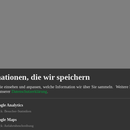
ationen, die wir speichern
ie einsehen und anpassen, welche Information wir über Sie sammeln.
Weitere 
unserer
Datenschutzerklärung
.
gle Analytics
ck
:
Besucher-Statistiken
gle Maps
ck
:
Anfahrtsbeschreibung