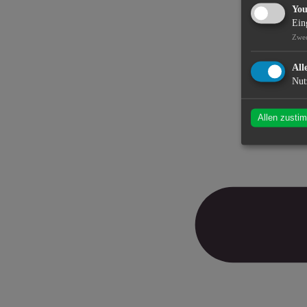
Yo
Ein
Zwe
All
Nut
Allen zusti