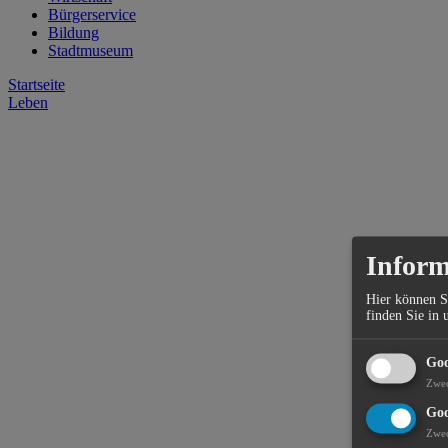
Bürgerservice
Bildung
Stadtmuseum
Startseite
Leben
Inform
Hier können S
finden Sie in 
Goo
Zwe
Goo
Zwe