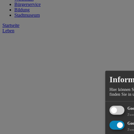
Bürgerservice
Bildung
Stadtmuseum
Startseite
Leben
Inform
Hier können S
finden Sie in 
Goo
Zwe
Goo
Zwe