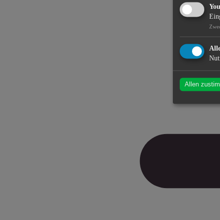
Yo
Ein
Zwe
All
Nut
Allen zusti