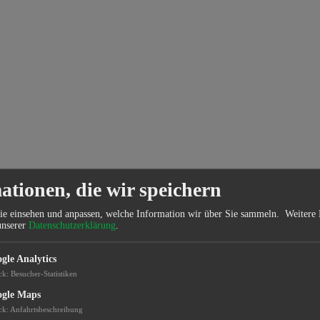
ationen, die wir speichern
ie einsehen und anpassen, welche Information wir über Sie sammeln.
Weitere 
unserer
Datenschutzerklärung
.
gle Analytics
ck
:
Besucher-Statistiken
gle Maps
ck
:
Anfahrtsbeschreibung