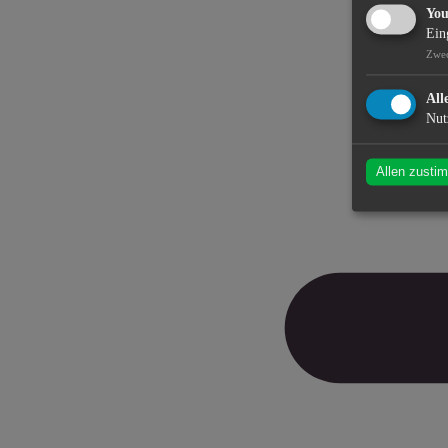
Yo
Ein
Zwe
All
Nut
Allen zusti