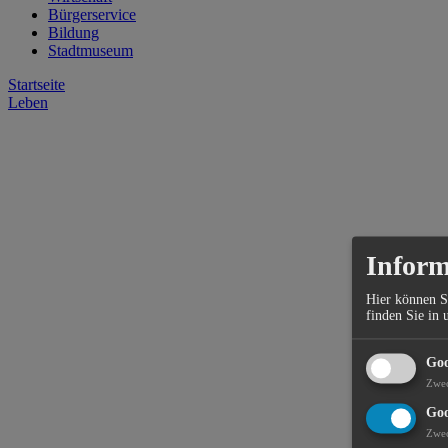
Bürgerservice
Bildung
Stadtmuseum
Startseite
Leben
Inform
Hier können S
finden Sie in 
Goo
Zwe
Goo
Zwe