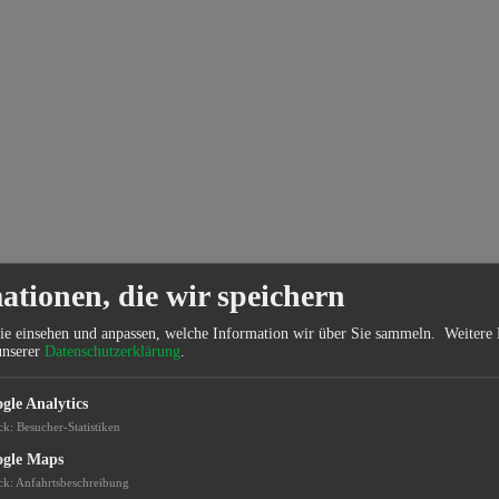
ationen, die wir speichern
ie einsehen und anpassen, welche Information wir über Sie sammeln.
Weitere 
unserer
Datenschutzerklärung
.
gle Analytics
ck
:
Besucher-Statistiken
gle Maps
ck
:
Anfahrtsbeschreibung