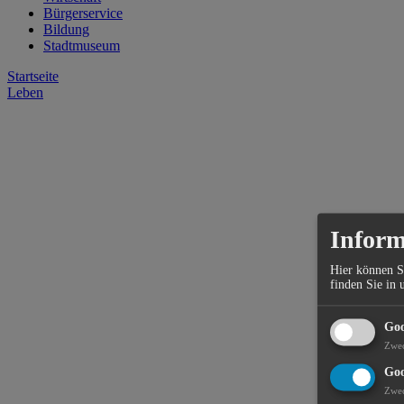
Bürgerservice
Bildung
Stadtmuseum
Startseite
Leben
Inform
Hier können S
finden Sie in 
Goo
Zwe
Goo
Zwe