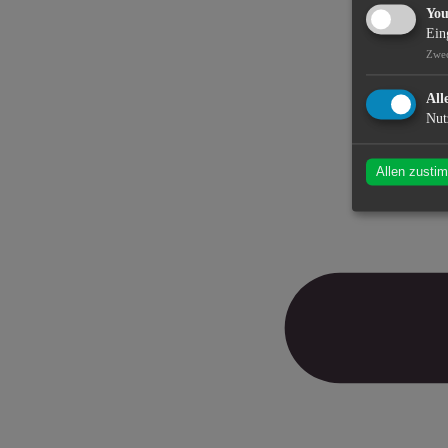
Yo
Ein
Zwe
All
Nut
Allen zusti