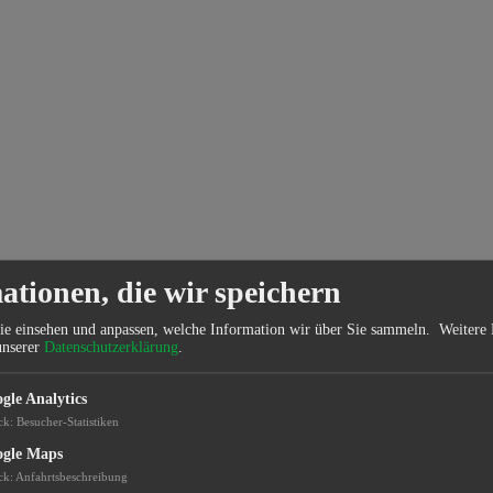
ationen, die wir speichern
ie einsehen und anpassen, welche Information wir über Sie sammeln.
Weitere 
unserer
Datenschutzerklärung
.
gle Analytics
ck
:
Besucher-Statistiken
gle Maps
ck
:
Anfahrtsbeschreibung