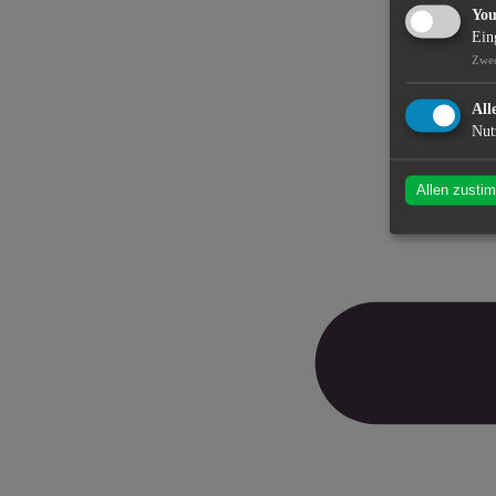
Yo
Ein
Zwe
All
Nut
Allen zusti