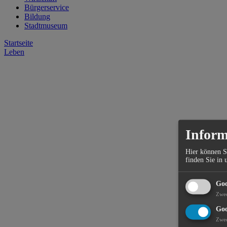
Bürgerservice
Bildung
Stadtmuseum
Startseite
Leben
Inform
Hier können S
finden Sie in 
Goo
Zwe
Goo
Zwe