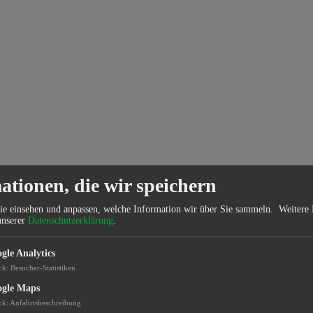
ationen, die wir speichern
ie einsehen und anpassen, welche Information wir über Sie sammeln.
Weitere 
unserer
Datenschutzerklärung
.
gle Analytics
ck
:
Besucher-Statistiken
gle Maps
ck
:
Anfahrtsbeschreibung