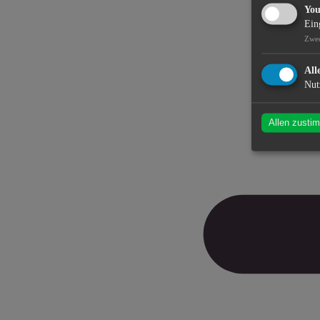
Yo
Ein
Zwe
All
Nut
Allen zusti