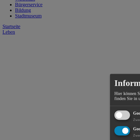
Bürgerservice
Bildung
Stadtmuseum
Startseite
Leben
Inform
Hier können S
finden Sie in 
Goo
Zwe
Goo
Zwe