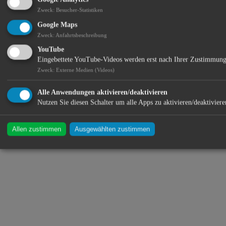
Radonmessungen nach den Richlinien des Landesamts für Umwelt
Zweck
:
Besucher-Statistiken
Augsburg, Baubiologische Beratungsstelle IBN Mitglied im
Verband Baubiologie VB Sie finden uns auch im Internet unter
Google Maps
www.baubiologische-fachberatung.de und ebenso über facebook.
Zweck
:
Anfahrtsbeschreibung
Baubiologie IBN/Radonfachperson LfU (Landesamt für Umwelt,
YouTube
Bayern), Umweltanalyse-Messtechnik-Baubiologie
Eingebettete YouTube-Videos werden erst nach Ihrer Zustimmung
Standort:
Zweck
:
Externe Medien (Videos)
Alle Anwendungen aktivieren/deaktivieren
Nutzen Sie diesen Schalter um alle Apps zu aktivieren/deaktiviere
Allen zustimmen
Ausgewählten zustimmen