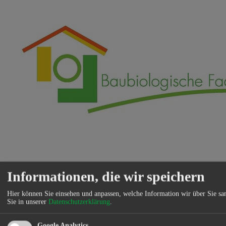
Informationen, die wir speichern
Beratung: Schadstoffarme Baustoffe, Bauschäden,
Innenraumschadstoffe, Radonsanierung Messtechnik:
Hier können Sie einsehen und anpassen, welche Information wir über Sie s
Baufeuchtigkeit und Schimmelpilze, Wasseranalysen,
Sie in unserer
Datenschutzerklärung
.
Schallmessung, Elektrosmoguntersuchungen,
Schlafplatzuntersuchungen, Innenraumschadstoffe, Trinkwasser-
Analysen, Legionellenuntersuchung nach TrinkwV 2001,
Google Analytics