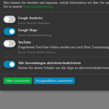
bietet. Hier finden Patienten eine breite Palette an u.a. Fachärzten
Hier können Sie einsehen und anpassen, welche Information wir über Sie s
Sie in unserer
Datenschutzerklärung
.
und Gesundheitsdienstleistungen, die Hand in Hand arbeiten, um
eine optimale Betreuung zu gewährleisten. Darunter finden sich
Fachbereiche wie Zahnmedizin, Oralchirurgie, Kieferchirurgie,
Google Analytics
Orthopädie, Neurologie, Physiotherapie, Kosmetik, Pflegedienst
Zweck
:
Besucher-Statistiken
und Allgemeinmedizin.
Google Maps
In der hauseigenen Kaffeerösterei wird leckerster Kaffee von Hand
Zweck
:
Anfahrtsbeschreibung
geröstet, welcher im hauseigenen Café verköstigt und erworben
werden kann.
YouTube
Eingebettete YouTube-Videos werden erst nach Ihrer Zustimmung
Wir freuen uns auf Ihren Besuch!
Zweck
:
Externe Medien (Videos)
Standort:
Alle Anwendungen aktivieren/deaktivieren
Nutzen Sie diesen Schalter um alle Apps zu aktivieren/deaktiviere
Allen zustimmen
Ausgewählten zustimmen