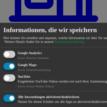
Informationen, die wir speichern
Shop
Leichte Sprache
Barrierefrei
Öffnungszeiten / Termine
Hier können Sie einsehen und anpassen, welche Information wir über Sie s
Weitere Details finden Sie in unserer
Datenschutzerklärung
.
Google Analytics
Zweck
:
Besucher-Statistiken
Google Maps
Zweck
:
Anfahrtsbeschreibung
Suche
Abensberg.de
→
Aktuelles
→
Weiterbildung für Ehrenamtliche
YouTube
Eingebettete YouTube-Videos werden erst nach Ihrer Zustimmung
Weiterbildung für Ehrenamtliche
Zweck
:
Externe Medien (Videos)
Alle Anwendungen aktivieren/deaktivieren
Veröffentlicht von Ingo Knott
Nutzen Sie diesen Schalter um alle Apps zu aktivieren/deaktiviere