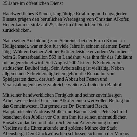
25 Jahre im öffentlichen Dienst
Handwerkliches Können, langjährige Erfahrung und engagierter
Einsatz prägen den beruflichen Werdegang von Christian Alkofer.
Heuer kann er stolz auf 25 Jahre im öffentlichen Dienst
zurückblicken.
Nach seiner Ausbildung zum Schreiner bei der Firma Kröner in
Heiligenstadt, war er dort für viele Jahre in seinem erlernten Beruf
tätig. Während seiner Zeit bei Kröner leistete er zudem Wehrdienst
beim 2. Panzerbataillon 563 in Landshut, was ihm für das Jubiläum
mit angerechnet wird. Seit August 2002 ist er als Schreiner im
städtischen Bauhof tätig. Sein Arbeitsalltag ist vielfältig. Neben
allgemeinen Schreinertätigkeiten gehört die Reparatur von
Spielgeräten dazu, der Auf- und Abbau bei Festen und
Veranstaltungen sowie zahlreiche weitere Arbeiten im Bauhof.
Mit seiner handwerklichen Fertigkeit und seiner zuverlässigen
Arbeitsweise leistet Christian Alkofer einen wertvollen Beitrag für
das Gemeinwesen. Bürgermeister Dr. Bernhard Resch,
Hauptamtsleiter Andreas Müller und Bauamtsleiter Peter Schmid
besuchten den Jubilar vor Ort, um ihm für seinen unermüdlichen
Einsatz zu danken und überreichten zur Anerkennung seiner
Verdienste die Ehrenurkunde und goldene Münze der Stadt
Abensberg. Den Glückwünschen schlossen sich auch der Markus