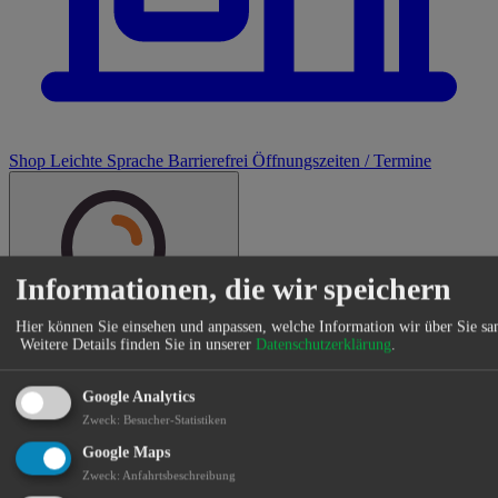
Shop
Leichte Sprache
Barrierefrei
Öffnungszeiten / Termine
Informationen, die wir speichern
Hier können Sie einsehen und anpassen, welche Information wir über Sie s
Suche
Weitere Details finden Sie in unserer
Datenschutzerklärung
.
Abensberg.de
→
Aktuelles
→
Stadt ehrt Christian Alkofer
Google Analytics
Stadt ehrt Christian Alkofer
Zweck
:
Besucher-Statistiken
Google Maps
Veröffentlicht von Madleen Böhm
Zweck
:
Anfahrtsbeschreibung