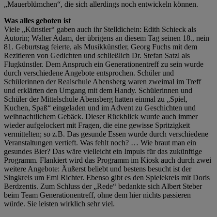
„Mauerblümchen“, die sich allerdings noch entwickeln können.
Was alles geboten ist
Viele „Künstler“ gaben auch ihr Stelldichein: Edith Schieck als
Autorin; Walter Adam, der übrigens an diesem Tag seinen 18., nein
81. Geburtstag feierte, als Musikkünstler, Georg Fuchs mit dem
Rezitieren von Gedichten und schließlich Dr. Stefan Satzl als
Flugkünstler. Dem Anspruch ein Generationentreff zu sein wurde
durch verschiedene Angebote entsprochen. Schüler und
Schülerinnen der Realschule Abensberg waren zweimal im Treff
und erklärten den Umgang mit dem Handy. Schülerinnen und
Schüler der Mittelschule Abensberg hatten einmal zu „Spiel,
Kuchen, Spaß“ eingeladen und im Advent zu Geschichten und
weihnachtlichem Gebäck. Dieser Rückblick wurde auch immer
wieder aufgelockert mit Fragen, die eine gewisse Spritzigkeit
vermittelten; so z.B. Das gesunde Essen wurde durch verschiedene
Veranstaltungen vertieft. Was fehlt noch? … Wie braut man ein
gesundes Bier? Das wäre vielleicht ein Impuls für das zukünftige
Programm. Flankiert wird das Programm im Kiosk auch durch zwei
weitere Angebote: Äußerst beliebt und bestens besucht ist der
Singkreis um Emi Richter. Ebenso gibt es den Spielekreis mit Doris
Berdzentis. Zum Schluss der „Rede“ bedankte sich Albert Steber
beim Team Generationentreff, ohne dem hier nichts passieren
würde. Sie leisten wirklich sehr viel.