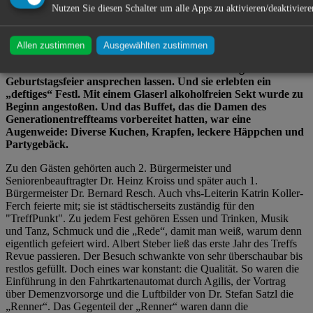
Generationentreff feierte seinen 1. Geburtstag.
Nutzen Sie diesen Schalter um alle Apps zu aktivieren/deaktiviere
Nicht zum ersten Mal war der "TreffPunkt", der Kiosk am
Allen zustimmen
Ausgewählten zustimmen
Bahnhof, in dem der Generationentreff zu Hause ist, zu klein.
Ganz viele Senioren hatten sich von der Einladung zur ersten
Geburtstagsfeier ansprechen lassen. Und sie erlebten ein
„deftiges“ Festl. Mit einem Glaserl alkoholfreien Sekt wurde zu
Beginn angestoßen. Und das Buffet, das die Damen des
Generationentreffteams vorbereitet hatten, war eine
Augenweide: Diverse Kuchen, Krapfen, leckere Häppchen und
Partygebäck.
Zu den Gästen gehörten auch 2. Bürgermeister und
Seniorenbeauftragter Dr. Heinz Kroiss und später auch 1.
Bürgermeister Dr. Bernard Resch. Auch vhs-Leiterin Katrin Koller-
Ferch feierte mit; sie ist städtischerseits zuständig für den
"TreffPunkt". Zu jedem Fest gehören Essen und Trinken, Musik
und Tanz, Schmuck und die „Rede“, damit man weiß, warum denn
eigentlich gefeiert wird. Albert Steber ließ das erste Jahr des Treffs
Revue passieren. Der Besuch schwankte von sehr überschaubar bis
restlos gefüllt. Doch eines war konstant: die Qualität. So waren die
Einführung in den Fahrtkartenautomat durch Agilis, der Vortrag
über Demenzvorsorge und die Luftbilder von Dr. Stefan Satzl die
„Renner“. Das Gegenteil der „Renner“ waren dann die